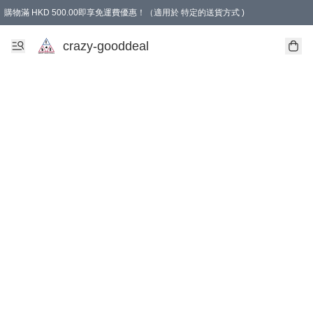
購物滿 HKD 500.00即享免運費優惠！（適用於 特定的送貨方式 )
成為會員可享免費禮品
crazy-gooddeal