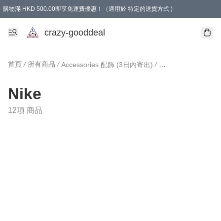
購物滿 HKD 500.00即享免運費優惠！（適用於 特定的送貨方式 )
成為會員可享免費禮品
crazy-gooddeal
首頁
/
所有商品
/
/
/
Accessories 配飾 (3日內寄出)
N
Nike
12項 商品