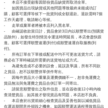
- 本店不接受顧客因部份貨品缺貨而取消全單。
- 如因貨品出現缺貨或其他問題導致最終未能成功訂
購，顧客可選擇等候下一批貨到或全額退款。退款需時7個
工作天處理，敬請耐心等候。
- 走單或棄單者將被本店列入黑名單。
- 由確認收款當日計，貨品會於3日內以順豐寄出(預購貨
品除外)，如發生特別情況令運送時間延長，本店會盡快跟
進。顧客可選擇順豐速運(到付)或順豐速運自取服務(到
付)。
- 所有訂單在下單後或配送中均不可更改送貨方式，請
務必在下單時確認所需要的送貨地址或方式。
- 為避免造成不必要的誤會，延誤及爭議，所有不同款
之貨品，恕不設順豐併單併件寄出。
- 因每件貨品大小重量及運費價錢不一，恕非免運費之
貨品無法與免運費之貨品合併訂單一同寄出。
- 請留意順豐發出之取件信息，並在簽收後12小時內檢
查清楚貨品，如其後才發現貨品有問題，本店恕不負責。
- 本店會於出貨前細心檢查貨品及妥善包裝以減低貨品
在運送期間意外損毀之機會。如因順豐運送過程導致貨品出