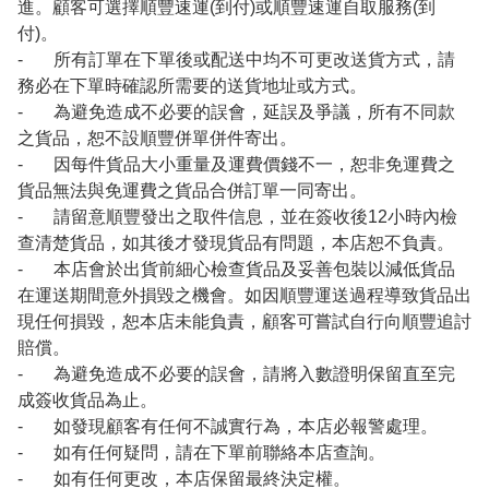
進。顧客可選擇順豐速運(到付)或順豐速運自取服務(到
付)。
- 所有訂單在下單後或配送中均不可更改送貨方式，請
務必在下單時確認所需要的送貨地址或方式。
- 為避免造成不必要的誤會，延誤及爭議，所有不同款
之貨品，恕不設順豐併單併件寄出。
- 因每件貨品大小重量及運費價錢不一，恕非免運費之
貨品無法與免運費之貨品合併訂單一同寄出。
- 請留意順豐發出之取件信息，並在簽收後12小時內檢
查清楚貨品，如其後才發現貨品有問題，本店恕不負責。
- 本店會於出貨前細心檢查貨品及妥善包裝以減低貨品
在運送期間意外損毀之機會。如因順豐運送過程導致貨品出
現任何損毀，恕本店未能負責，顧客可嘗試自行向順豐追討
賠償。
- 為避免造成不必要的誤會，請將入數證明保留直至完
成簽收貨品為止。
- 如發現顧客有任何不誠實行為，本店必報警處理。
- 如有任何疑問，請在下單前聯絡本店查詢。
- 如有任何更改，本店保留最終決定權。