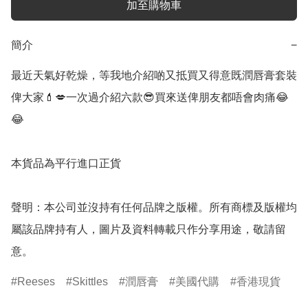
加至購物車
簡介
−
最近天氣好乾燥，等我地介紹啲又抵買又得意既潤唇膏套裝
俾大家💄💋一次過介紹六款😎買來送俾朋友都唔會肉痛😂
😂

本貨品為平行進口正貨

聲明：本公司並沒持有任何品牌之版權。所有商標及版權均
屬該品牌持有人，圖片及資料轉載只作分享用途，敬請留
意。
Reeses
Skittles
潤唇膏
美國代購
香港現貨