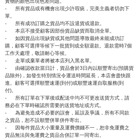
實物的顏色出現色差問題。
- 所有貨品或有機會出現少許瑕疵，完美主義者切勿下
單。
- 所有成功訂購之貨品均不設退貨或退款。
- 本店不接受顧客因部份貨品缺貨而取消全單。
- 如因貨品出現缺貨或其他問題導致最終未能成功訂
購，顧客可選擇等候下一批貨到或全額退款。退款需時7個
工作天處理，敬請耐心等候。
- 走單或棄單者將被本店列入黑名單。
- 由確認收款當日計，貨品會於3日內以順豐寄出(預購貨
品除外)，如發生特別情況令運送時間延長，本店會盡快跟
進。顧客可選擇順豐速運(到付)或順豐速運自取服務(到
付)。
- 所有訂單在下單後或配送中均不可更改送貨方式，請
務必在下單時確認所需要的送貨地址或方式。
- 為避免造成不必要的誤會，延誤及爭議，所有不同款
之貨品，恕不設順豐併單併件寄出。
- 因每件貨品大小重量及運費價錢不一，恕非免運費之
貨品無法與免運費之貨品合併訂單一同寄出。