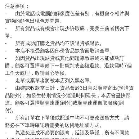
注意事項：
- 由於電話或電腦的解像度色差有别，有機會令相片與
實物的顏色出現色差問題。
- 所有貨品或有機會出現少許瑕疵，完美主義者切勿下
單。
- 所有成功訂購之貨品均不設退貨或退款。
- 本店不接受顧客因部份貨品缺貨而取消全單。
- 如因貨品出現缺貨或其他問題導致最終未能成功訂
購，顧客可選擇等候下一批貨到或全額退款。退款需時7個
工作天處理，敬請耐心等候。
- 走單或棄單者將被本店列入黑名單。
- 由確認收款當日計，貨品會於3日內以順豐寄出(預購貨
品除外)，如發生特別情況令運送時間延長，本店會盡快跟
進。顧客可選擇順豐速運(到付)或順豐速運自取服務(到
付)。
- 所有訂單在下單後或配送中均不可更改送貨方式，請
務必在下單時確認所需要的送貨地址或方式。
- 為避免造成不必要的誤會，延誤及爭議，所有不同款