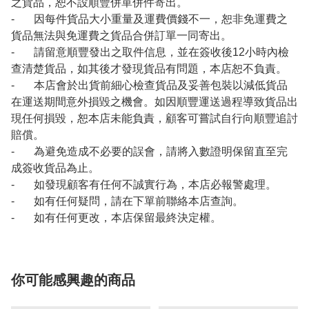
之貨品，恕不設順豐併單併件寄出。
- 因每件貨品大小重量及運費價錢不一，恕非免運費之
貨品無法與免運費之貨品合併訂單一同寄出。
- 請留意順豐發出之取件信息，並在簽收後12小時內檢
查清楚貨品，如其後才發現貨品有問題，本店恕不負責。
- 本店會於出貨前細心檢查貨品及妥善包裝以減低貨品
在運送期間意外損毀之機會。如因順豐運送過程導致貨品出
現任何損毀，恕本店未能負責，顧客可嘗試自行向順豐追討
賠償。
- 為避免造成不必要的誤會，請將入數證明保留直至完
成簽收貨品為止。
- 如發現顧客有任何不誠實行為，本店必報警處理。
- 如有任何疑問，請在下單前聯絡本店查詢。
- 如有任何更改，本店保留最終決定權。
你可能感興趣的商品