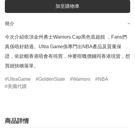
加至購物車
簡介
−
今次介紹依頂金州勇士Warriors Cap黑色底超靚 ，Fans們
真係唔好錯過。Ultra Game係專門出NBA產品及質量保
證，依款帽香港唔會有得買，仲要咁嘅價錢同香港現貨，想
買就快啲落單。
UltraGame
GoldenState
Warriors
NBA
美國代購
商品詳情