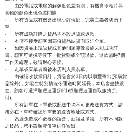
- 由於電話或電腦的解像度色差有别，有機會令相片與
實物的顏色出現色差問題。
- 所有貨品或有機會出現少許瑕疵，完美主義者切勿下
單。
- 所有成功訂購之貨品均不設退貨或退款。
- 本店不接受顧客因部份貨品缺貨而取消全單。
- 如因貨品出現缺貨或其他問題導致最終未能成功訂
購，顧客可選擇等候下一批貨到或全額退款。退款需時7個
工作天處理，敬請耐心等候。
- 走單或棄單者將被本店列入黑名單。
- 由確認收款當日計，貨品會於3日內以順豐寄出(預購貨
品除外)，如發生特別情況令運送時間延長，本店會盡快跟
進。顧客可選擇順豐速運(到付)或順豐速運自取服務(到
付)。
- 所有訂單在下單後或配送中均不可更改送貨方式，請
務必在下單時確認所需要的送貨地址或方式。
- 為避免造成不必要的誤會，延誤及爭議，所有不同款
之貨品，恕不設順豐併單併件寄出。