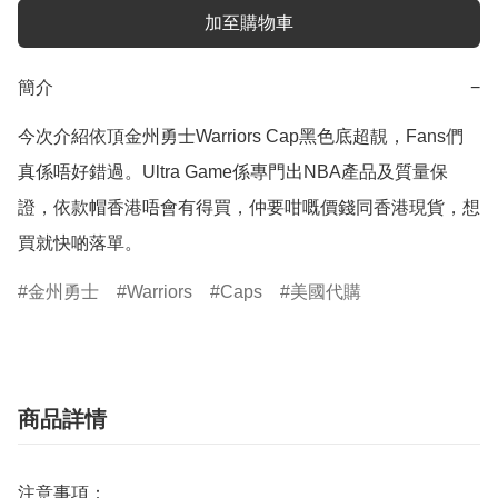
加至購物車
簡介
−
今次介紹依頂金州勇士Warriors Cap黑色底超靚，Fans們
真係唔好錯過。Ultra Game係專門出NBA產品及質量保
證，依款帽香港唔會有得買，仲要咁嘅價錢同香港現貨，想
買就快啲落單。
金州勇士
Warriors
Caps
美國代購
商品詳情
注意事項：