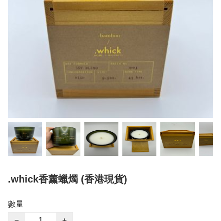
.whick香薰蠟燭 (香港現貨)
數量
−
+