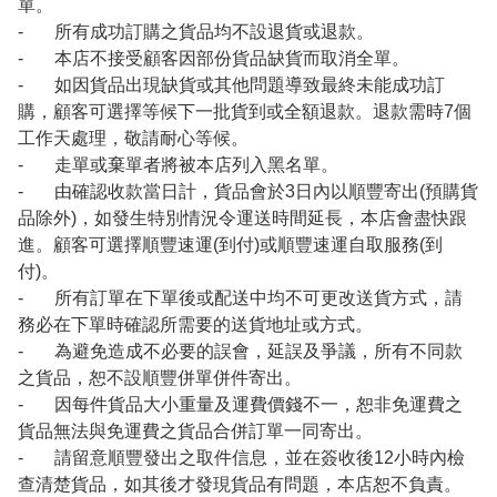
單。
- 所有成功訂購之貨品均不設退貨或退款。
- 本店不接受顧客因部份貨品缺貨而取消全單。
- 如因貨品出現缺貨或其他問題導致最終未能成功訂
購，顧客可選擇等候下一批貨到或全額退款。退款需時7個
工作天處理，敬請耐心等候。
- 走單或棄單者將被本店列入黑名單。
- 由確認收款當日計，貨品會於3日內以順豐寄出(預購貨
品除外)，如發生特別情況令運送時間延長，本店會盡快跟
進。顧客可選擇順豐速運(到付)或順豐速運自取服務(到
付)。
- 所有訂單在下單後或配送中均不可更改送貨方式，請
務必在下單時確認所需要的送貨地址或方式。
- 為避免造成不必要的誤會，延誤及爭議，所有不同款
之貨品，恕不設順豐併單併件寄出。
- 因每件貨品大小重量及運費價錢不一，恕非免運費之
貨品無法與免運費之貨品合併訂單一同寄出。
- 請留意順豐發出之取件信息，並在簽收後12小時內檢
查清楚貨品，如其後才發現貨品有問題，本店恕不負責。