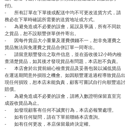
付)。
- 所有訂單在下單後或配送中均不可更改送貨方式，請
務必在下單時確認所需要的送貨地址或方式。
- 為避免造成不必要的誤會，延誤及爭議，所有不同款
之貨品，恕不設順豐併單併件寄出。
- 因每件貨品大小重量及運費價錢不一，恕非免運費之
貨品無法與免運費之貨品合併訂單一同寄出。
- 請留意順豐發出之取件信息，並在簽收後12小時內檢
查清楚貨品，如其後才發現貨品有問題，本店恕不負責。
- 本店會於出貨前細心檢查貨品及妥善包裝以減低貨品
在運送期間意外損毀之機會。如因順豐運送過程導致貨品出
現任何損毀，恕本店未能負責，顧客可嘗試自行向順豐追討
賠償。
- 為避免造成不必要的誤會，請將入數證明保留直至完
成簽收貨品為止。
- 如發現顧客有任何不誠實行為，本店必報警處理。
- 如有任何疑問，請在下單前聯絡本店查詢。
- 如有任何更改，本店保留最終決定權。