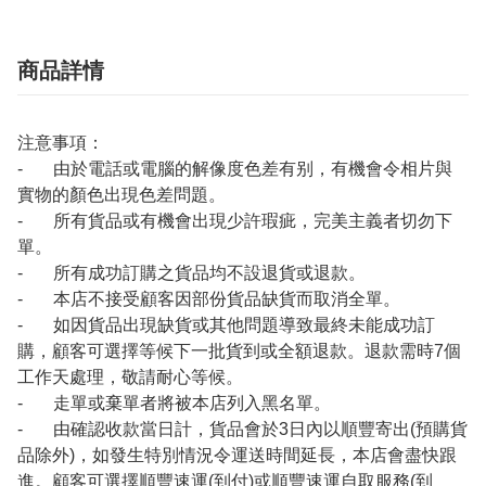
商品詳情
注意事項：
- 由於電話或電腦的解像度色差有别，有機會令相片與
實物的顏色出現色差問題。
- 所有貨品或有機會出現少許瑕疵，完美主義者切勿下
單。
- 所有成功訂購之貨品均不設退貨或退款。
- 本店不接受顧客因部份貨品缺貨而取消全單。
- 如因貨品出現缺貨或其他問題導致最終未能成功訂
購，顧客可選擇等候下一批貨到或全額退款。退款需時7個
工作天處理，敬請耐心等候。
- 走單或棄單者將被本店列入黑名單。
- 由確認收款當日計，貨品會於3日內以順豐寄出(預購貨
品除外)，如發生特別情況令運送時間延長，本店會盡快跟
進。顧客可選擇順豐速運(到付)或順豐速運自取服務(到