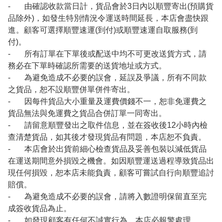
- 由確認收款當日計，貨品會於3日內以順豐寄出(預購貨
品除外)，如發生特別情況令運送時間延長，本店會盡快跟
進。顧客可選擇順豐速運(到付)或順豐速運自取服務(到
付)。
- 所有訂單在下單後或配送中均不可更改送貨方式，請
務必在下單時確認所需要的送貨地址或方式。
- 為避免造成不必要的誤會，延誤及爭議，所有不同款
之貨品，恕不設順豐併單併件寄出。
- 因每件貨品大小重量及運費價錢不一，恕非免運費之
貨品無法與免運費之貨品合併訂單一同寄出。
- 請留意順豐發出之取件信息，並在簽收後12小時內檢
查清楚貨品，如其後才發現貨品有問題，本店恕不負責。
- 本店會於出貨前細心檢查貨品及妥善包裝以減低貨品
在運送期間意外損毀之機會。如因順豐運送過程導致貨品出
現任何損毀，恕本店未能負責，顧客可嘗試自行向順豐追討
賠償。
- 為避免造成不必要的誤會，請將入數證明保留直至完
成簽收貨品為止。
- 如發現顧客有任何不誠實行為，本店必報警處理。