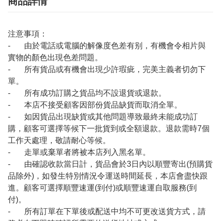
商品詳情
注意事項：
- 由於電話或電腦的解像度色差有别，有機會令相片與
實物的顏色出現色差問題。
- 所有貨品或有機會出現少許瑕疵，完美主義者切勿下
單。
- 所有成功訂購之貨品均不設退貨或退款。
- 本店不接受顧客因部份貨品缺貨而取消全單。
- 如因貨品出現缺貨或其他問題導致最終未能成功訂
購，顧客可選擇等候下一批貨到或全額退款。退款需時7個
工作天處理，敬請耐心等候。
- 走單或棄單者將被本店列入黑名單。
- 由確認收款當日計，貨品會於3日內以順豐寄出(預購貨
品除外)，如發生特別情況令運送時間延長，本店會盡快跟
進。顧客可選擇順豐速運(到付)或順豐速運自取服務(到
付)。
- 所有訂單在下單後或配送中均不可更改送貨方式，請