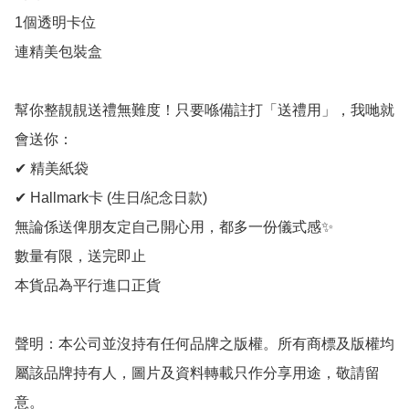
1個透明卡位

連精美包裝盒

幫你整靚靚送禮無難度！只要喺備註打「送禮用」，我哋就
會送你：

✔ 精美紙袋

✔ Hallmark卡 (生日/紀念日款)

無論係送俾朋友定自己開心用，都多一份儀式感✨

數量有限，送完即止

本貨品為平行進口正貨

聲明：本公司並沒持有任何品牌之版權。所有商標及版權均
屬該品牌持有人，圖片及資料轉載只作分享用途，敬請留
意。