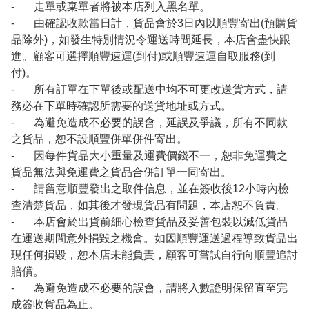
- 走單或棄單者將被本店列入黑名單。
- 由確認收款當日計，貨品會於3日內以順豐寄出(預購貨
品除外)，如發生特別情況令運送時間延長，本店會盡快跟
進。顧客可選擇順豐速運(到付)或順豐速運自取服務(到
付)。
- 所有訂單在下單後或配送中均不可更改送貨方式，請
務必在下單時確認所需要的送貨地址或方式。
- 為避免造成不必要的誤會，延誤及爭議，所有不同款
之貨品，恕不設順豐併單併件寄出。
- 因每件貨品大小重量及運費價錢不一，恕非免運費之
貨品無法與免運費之貨品合併訂單一同寄出。
- 請留意順豐發出之取件信息，並在簽收後12小時內檢
查清楚貨品，如其後才發現貨品有問題，本店恕不負責。
- 本店會於出貨前細心檢查貨品及妥善包裝以減低貨品
在運送期間意外損毀之機會。如因順豐運送過程導致貨品出
現任何損毀，恕本店未能負責，顧客可嘗試自行向順豐追討
賠償。
- 為避免造成不必要的誤會，請將入數證明保留直至完
成簽收貨品為止。