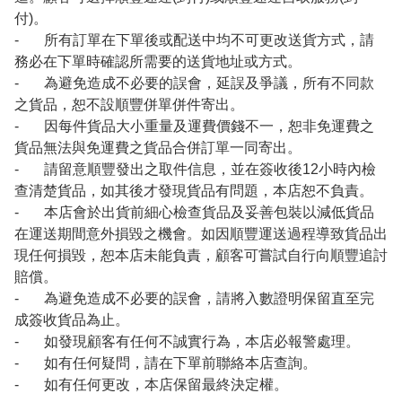
付)。
- 所有訂單在下單後或配送中均不可更改送貨方式，請
務必在下單時確認所需要的送貨地址或方式。
- 為避免造成不必要的誤會，延誤及爭議，所有不同款
之貨品，恕不設順豐併單併件寄出。
- 因每件貨品大小重量及運費價錢不一，恕非免運費之
貨品無法與免運費之貨品合併訂單一同寄出。
- 請留意順豐發出之取件信息，並在簽收後12小時內檢
查清楚貨品，如其後才發現貨品有問題，本店恕不負責。
- 本店會於出貨前細心檢查貨品及妥善包裝以減低貨品
在運送期間意外損毀之機會。如因順豐運送過程導致貨品出
現任何損毀，恕本店未能負責，顧客可嘗試自行向順豐追討
賠償。
- 為避免造成不必要的誤會，請將入數證明保留直至完
成簽收貨品為止。
- 如發現顧客有任何不誠實行為，本店必報警處理。
- 如有任何疑問，請在下單前聯絡本店查詢。
- 如有任何更改，本店保留最終決定權。