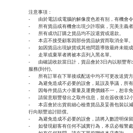
注意事項：
- 由於電話或電腦的解像度色差有别，有機會
- 所有貨品或有機會出現少許瑕疵，完美主義
- 所有成功訂購之貨品均不設退貨或退款。
- 本店不接受顧客因部份貨品缺貨而取消全單
- 如因貨品出現缺貨或其他問題導致最終未能成
- 走單或棄單者將被本店列入黑名單。
- 由確認收款當日計，貨品會於3日內以順豐寄
服務(到付)。
- 所有訂單在下單後或配送中均不可更改送貨
- 為避免造成不必要的誤會，延誤及爭議，所
- 因每件貨品大小重量及運費價錢不一，恕非
- 請留意順豐發出之取件信息，並在簽收後12
- 本店會於出貨前細心檢查貨品及妥善包裝以
行向順豐追討賠償。
- 為避免造成不必要的誤會，請將入數證明保
- 如發現顧客有任何不誠實行為，本店必報警