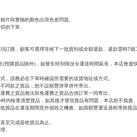
令相片與實物的顏色出現色差問題。
者切勿下單。
。
功訂購，顧客可選擇等候下一批貨到或全額退款。退款需時7個
出(預購貨品除外)，如發生特別情況令運送時間延長，本店會盡快
方式，請務必在下單時確認所需要的送貨地址或方式。
有不同款之貨品，恕不設順豐併單併件寄出。
免運費之貨品無法與免運費之貨品合併訂單一同寄出。
小時內檢查清楚貨品，如其後才發現貨品有問題，本店恕不負責
減低貨品在運送期間意外損毀之機會。如因順豐運送過程導致貨
留直至完成簽收貨品為止。
處理。