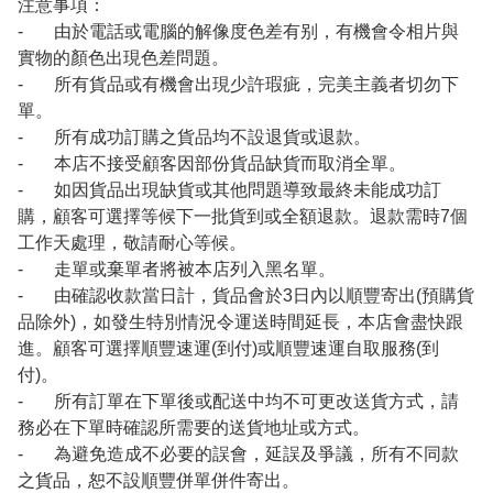
注意事項：
- 由於電話或電腦的解像度色差有别，有機會令相片與
實物的顏色出現色差問題。
- 所有貨品或有機會出現少許瑕疵，完美主義者切勿下
單。
- 所有成功訂購之貨品均不設退貨或退款。
- 本店不接受顧客因部份貨品缺貨而取消全單。
- 如因貨品出現缺貨或其他問題導致最終未能成功訂
購，顧客可選擇等候下一批貨到或全額退款。退款需時7個
工作天處理，敬請耐心等候。
- 走單或棄單者將被本店列入黑名單。
- 由確認收款當日計，貨品會於3日內以順豐寄出(預購貨
品除外)，如發生特別情況令運送時間延長，本店會盡快跟
進。顧客可選擇順豐速運(到付)或順豐速運自取服務(到
付)。
- 所有訂單在下單後或配送中均不可更改送貨方式，請
務必在下單時確認所需要的送貨地址或方式。
- 為避免造成不必要的誤會，延誤及爭議，所有不同款
之貨品，恕不設順豐併單併件寄出。