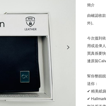
簡介
由確認收款
外)。

今次搵到依
用或送俾人
買真係要快
連原裝Calv
幫你整靚靚
送你：

✔ 精美紙袋
✔ Hallma