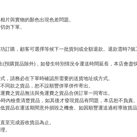
令相片與實物的顏色出現色差問題。
者切勿下單。
。
功訂購，顧客可選擇等候下一批貨到或全額退款。退款需時7個
出(預購貨品除外)，如發生特別情況令運送時間延長，本店會盡快
方式，請務必在下單時確認所需要的送貨地址或方式。
有不同款之貨品，恕不設順豐併單併件寄出。
免運費之貨品無法與免運費之貨品合併訂單一同寄出。
小時內檢查清楚貨品，如其後才發現貨品有問題，本店恕不負責
減低貨品在運送期間意外損毀之機會。如因順豐運送過程導致貨
留直至完成簽收貨品為止。
處理。