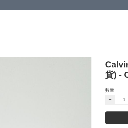
Calv
貨) -
數量
−