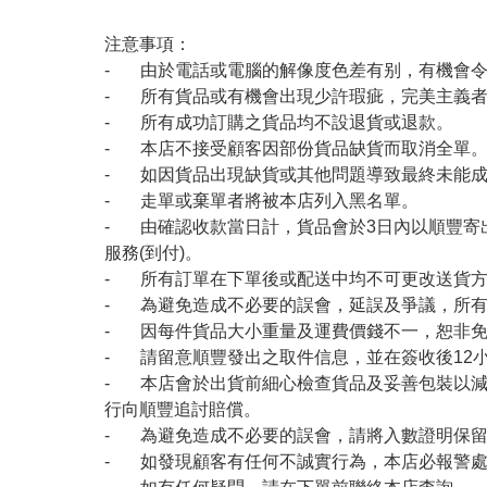
注意事項：
- 由於電話或電腦的解像度色差有别，有機會
- 所有貨品或有機會出現少許瑕疵，完美主義
- 所有成功訂購之貨品均不設退貨或退款。
- 本店不接受顧客因部份貨品缺貨而取消全單
- 如因貨品出現缺貨或其他問題導致最終未能成
- 走單或棄單者將被本店列入黑名單。
- 由確認收款當日計，貨品會於3日內以順豐寄
服務(到付)。
- 所有訂單在下單後或配送中均不可更改送貨
- 為避免造成不必要的誤會，延誤及爭議，所
- 因每件貨品大小重量及運費價錢不一，恕非
- 請留意順豐發出之取件信息，並在簽收後12
- 本店會於出貨前細心檢查貨品及妥善包裝以
行向順豐追討賠償。
- 為避免造成不必要的誤會，請將入數證明保
- 如發現顧客有任何不誠實行為，本店必報警