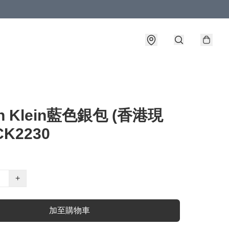
in Klein藍色銀包 (香港現
 CK2230
+
加至購物車