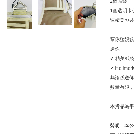
2個貼袋

1個透明卡位
連精美包裝
幫你整靚靚
送你：

✔ 精美紙袋
✔ Hallma
無論係送俾
數量有限，
本貨品為平
聲明：本公