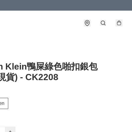
vin Klein鴨屎綠色啪扣銀包
貨) - CK2208
en
+