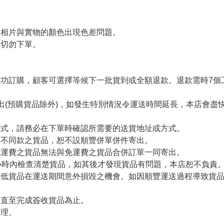
令相片與實物的顏色出現色差問題。
者切勿下單。
。
功訂購，顧客可選擇等候下一批貨到或全額退款。退款需時7個
出(預購貨品除外)，如發生特別情況令運送時間延長，本店會盡快
方式，請務必在下單時確認所需要的送貨地址或方式。
有不同款之貨品，恕不設順豐併單併件寄出。
免運費之貨品無法與免運費之貨品合併訂單一同寄出。
小時內檢查清楚貨品，如其後才發現貨品有問題，本店恕不負責
減低貨品在運送期間意外損毀之機會。如因順豐運送過程導致貨
留直至完成簽收貨品為止。
處理。