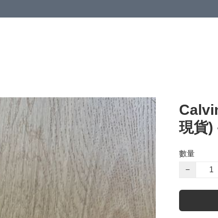
Calv
現貨) 
數量
−