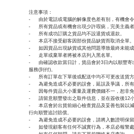
注意事項：
- 由於電話或電腦的解像度色差有别，有機會
- 所有貨品或有機會出現少許瑕疵，完美主義
- 所有成功訂購之貨品均不設退貨或退款。
- 本店不接受顧客因部份貨品缺貨而取消全單
- 如因貨品出現缺貨或其他問題導致最終未能成
- 走單或棄單者將被本店列入黑名單。
- 由確認收款當日計，貨品會於3日內以順豐寄
服務(到付)。
- 所有訂單在下單後或配送中均不可更改送貨
- 為避免造成不必要的誤會，延誤及爭議，所
- 因每件貨品大小重量及運費價錢不一，恕非
- 請留意順豐發出之取件信息，並在簽收後12
- 本店會於出貨前細心檢查貨品及妥善包裝以
行向順豐追討賠償。
- 為避免造成不必要的誤會，請將入數證明保
- 如發現顧客有任何不誠實行為，本店必報警