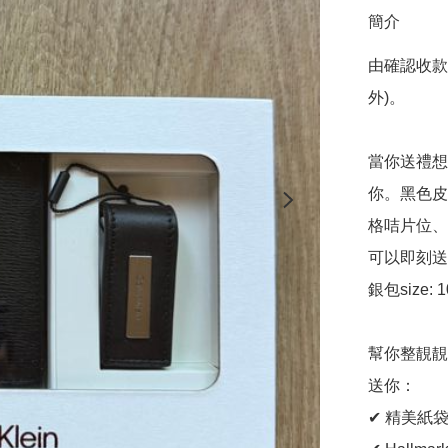
簡介
由確認收款
外)。

當你送禮想要
你。黑色皮
格咭片位、
可以即刻送
銀包size: 10
幫你整靚靚
送你：

✔ 精美紙袋