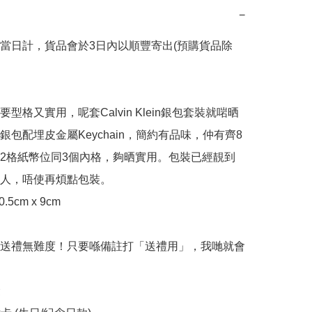
−
當日計，貨品會於3日內以順豐寄出(預購貨品除
型格又實用，呢套Calvin Klein銀包套裝就啱晒
銀包配埋皮金屬Keychain，簡約有品味，仲有齊8
2格紙幣位同3個內格，夠晒實用。包裝已經靚到
人，唔使再煩點包裝。

.5cm x 9cm

送禮無難度！只要喺備註打「送禮用」，我哋就會

