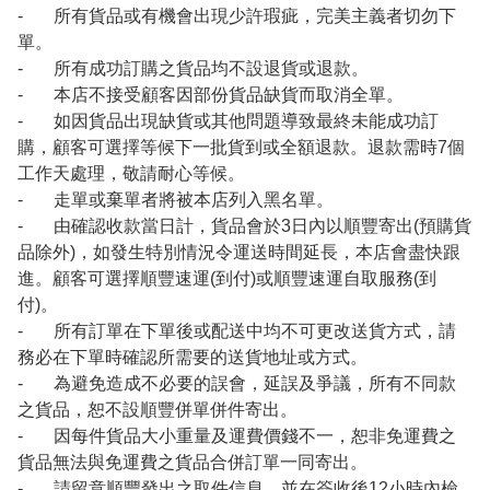
- 所有貨品或有機會出現少許瑕疵，完美主義者切勿下
單。
- 所有成功訂購之貨品均不設退貨或退款。
- 本店不接受顧客因部份貨品缺貨而取消全單。
- 如因貨品出現缺貨或其他問題導致最終未能成功訂
購，顧客可選擇等候下一批貨到或全額退款。退款需時7個
工作天處理，敬請耐心等候。
- 走單或棄單者將被本店列入黑名單。
- 由確認收款當日計，貨品會於3日內以順豐寄出(預購貨
品除外)，如發生特別情況令運送時間延長，本店會盡快跟
進。顧客可選擇順豐速運(到付)或順豐速運自取服務(到
付)。
- 所有訂單在下單後或配送中均不可更改送貨方式，請
務必在下單時確認所需要的送貨地址或方式。
- 為避免造成不必要的誤會，延誤及爭議，所有不同款
之貨品，恕不設順豐併單併件寄出。
- 因每件貨品大小重量及運費價錢不一，恕非免運費之
貨品無法與免運費之貨品合併訂單一同寄出。
- 請留意順豐發出之取件信息，並在簽收後12小時內檢