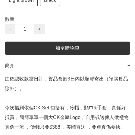
Light brown
Black
數量
−
+
加至購物車
簡介
−
由確認收款當日計，貨品會於3日內以順豐寄出（預購貨品
除外）。

今次搵到依個CK Set 包括有，冷帽，頸巾&手套，真係好
抵買，簡簡單單一個大CK金屬Logo，自用或送俾人做禮物
真係一流 ，價錢只要$388 ，美國直送 ，要買真係要快。
