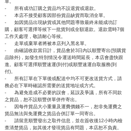
單。
- 所有成功訂購之貨品均不設退貨或退款。
- 本店不接受顧客因部份貨品缺貨而取消全單。
- 如因貨品出現缺貨或其他問題導致最終未能成功訂
購，顧客可選擇等候下一批貨到或全額退款。退款需時7個
工作天處理，敬請耐心等候。
- 走單或棄單者將被本店列入黑名單。
- 由確認收款當日計，貨品會於3日內以順豐寄出(預購貨
品除外)，如發生特別情況令運送時間延長，本店會盡快跟
進。顧客可選擇順豐速運(到付)或順豐速運自取服務(到
付)。
- 所有訂單在下單後或配送中均不可更改送貨方式，請
務必在下單時確認所需要的送貨地址或方式。
- 為避免造成不必要的誤會，延誤及爭議，所有不同款
之貨品，恕不設順豐併單併件寄出。
- 因每件貨品大小重量及運費價錢不一，恕非免運費之
貨品無法與免運費之貨品合併訂單一同寄出。
- 請留意順豐發出之取件信息，並在簽收後12小時內檢
查清楚貨品，如其後才發現貨品有問題，本店恕不負責。