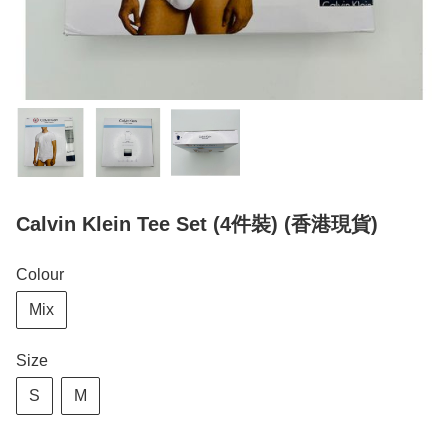
Calvin Klein Tee Set (4件裝) (香港現貨)
Colour
Mix
Size
S
M