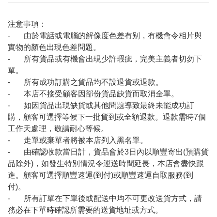
注意事項：
- 由於電話或電腦的解像度色差有别，有機會令相片與
實物的顏色出現色差問題。
- 所有貨品或有機會出現少許瑕疵，完美主義者切勿下
單。
- 所有成功訂購之貨品均不設退貨或退款。
- 本店不接受顧客因部份貨品缺貨而取消全單。
- 如因貨品出現缺貨或其他問題導致最終未能成功訂
購，顧客可選擇等候下一批貨到或全額退款。退款需時7個
工作天處理，敬請耐心等候。
- 走單或棄單者將被本店列入黑名單。
- 由確認收款當日計，貨品會於3日內以順豐寄出(預購貨
品除外)，如發生特別情況令運送時間延長，本店會盡快跟
進。顧客可選擇順豐速運(到付)或順豐速運自取服務(到
付)。
- 所有訂單在下單後或配送中均不可更改送貨方式，請
務必在下單時確認所需要的送貨地址或方式。