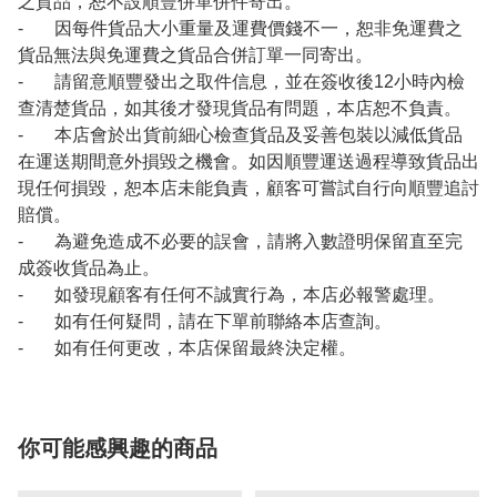
之貨品，恕不設順豐併單併件寄出。
- 因每件貨品大小重量及運費價錢不一，恕非免運費之
貨品無法與免運費之貨品合併訂單一同寄出。
- 請留意順豐發出之取件信息，並在簽收後12小時內檢
查清楚貨品，如其後才發現貨品有問題，本店恕不負責。
- 本店會於出貨前細心檢查貨品及妥善包裝以減低貨品
在運送期間意外損毀之機會。如因順豐運送過程導致貨品出
現任何損毀，恕本店未能負責，顧客可嘗試自行向順豐追討
賠償。
- 為避免造成不必要的誤會，請將入數證明保留直至完
成簽收貨品為止。
- 如發現顧客有任何不誠實行為，本店必報警處理。
- 如有任何疑問，請在下單前聯絡本店查詢。
- 如有任何更改，本店保留最終決定權。
你可能感興趣的商品