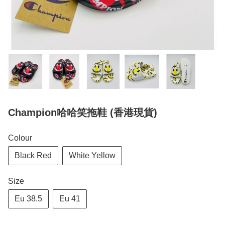
Champion哈哈笑拖鞋 (香港現貨)
Colour
Black Red
White Yellow
Size
Eu 38.5
Eu 41