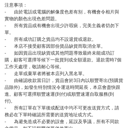
注意事項：
- 由於電話或電腦的解像度色差有别，有機會令相片與
實物的顏色出現色差問題。
- 所有貨品或有機會出現少許瑕疵，完美主義者切勿下
單。
- 所有成功訂購之貨品均不設退貨或退款。
- 本店不接受顧客因部份貨品缺貨而取消全單。
- 如因貨品出現缺貨或其他問題導致最終未能成功訂
購，顧客可選擇等候下一批貨到或全額退款。退款需時7個
工作天處理，敬請耐心等候。
- 走單或棄單者將被本店列入黑名單。
- 由確認收款當日計，貨品會於3日內以順豐寄出(預購貨
品除外)，如發生特別情況令運送時間延長，本店會盡快跟
進。顧客可選擇順豐速運(到付)或順豐速運自取服務(到
付)。
- 所有訂單在下單後或配送中均不可更改送貨方式，請
務必在下單時確認所需要的送貨地址或方式。
- 為避免造成不必要的誤會，延誤及爭議，所有不同款