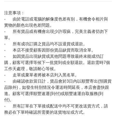
注意事項：
- 由於電話或電腦的解像度色差有别，有機會令相片與
實物的顏色出現色差問題。
- 所有貨品或有機會出現少許瑕疵，完美主義者切勿下
單。
- 所有成功訂購之貨品均不設退貨或退款。
- 本店不接受顧客因部份貨品缺貨而取消全單。
- 如因貨品出現缺貨或其他問題導致最終未能成功訂
購，顧客可選擇等候下一批貨到或全額退款。退款需時7個
工作天處理，敬請耐心等候。
- 走單或棄單者將被本店列入黑名單。
- 由確認收款當日計，貨品會於3日內以順豐寄出(預購貨
品除外)，如發生特別情況令運送時間延長，本店會盡快跟
進。顧客可選擇順豐速運(到付)或順豐速運自取服務(到
付)。
- 所有訂單在下單後或配送中均不可更改送貨方式，請
務必在下單時確認所需要的送貨地址或方式。