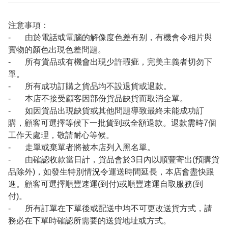
注意事項：
- 由於電話或電腦的解像度色差有别，有機會令相片與
實物的顏色出現色差問題。
- 所有貨品或有機會出現少許瑕疵，完美主義者切勿下
單。
- 所有成功訂購之貨品均不設退貨或退款。
- 本店不接受顧客因部份貨品缺貨而取消全單。
- 如因貨品出現缺貨或其他問題導致最終未能成功訂
購，顧客可選擇等候下一批貨到或全額退款。退款需時7個
工作天處理，敬請耐心等候。
- 走單或棄單者將被本店列入黑名單。
- 由確認收款當日計，貨品會於3日內以順豐寄出(預購貨
品除外)，如發生特別情況令運送時間延長，本店會盡快跟
進。顧客可選擇順豐速運(到付)或順豐速運自取服務(到
付)。
- 所有訂單在下單後或配送中均不可更改送貨方式，請
務必在下單時確認所需要的送貨地址或方式。