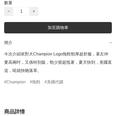
數量
−
+
加至購物車
簡介
−
今次介紹依對大Champion Logo拖鞋勁厚超舒服，著左仲
要高兩吋，又係特別版，勁少貨超抵著，夏天快到，美國直
送，啱就快啲落單。
Champion
拖鞋
美國代購
商品詳情