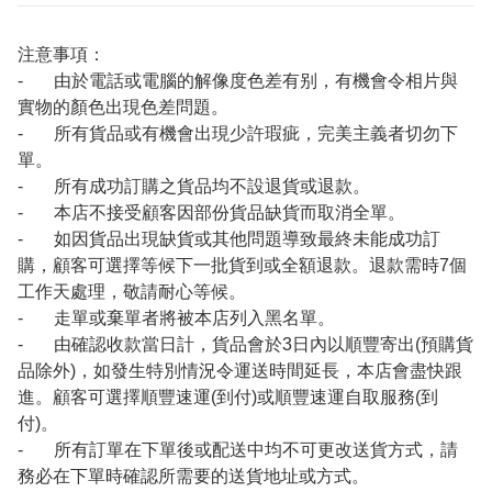
注意事項：
- 由於電話或電腦的解像度色差有别，有機會令相片與
實物的顏色出現色差問題。
- 所有貨品或有機會出現少許瑕疵，完美主義者切勿下
單。
- 所有成功訂購之貨品均不設退貨或退款。
- 本店不接受顧客因部份貨品缺貨而取消全單。
- 如因貨品出現缺貨或其他問題導致最終未能成功訂
購，顧客可選擇等候下一批貨到或全額退款。退款需時7個
工作天處理，敬請耐心等候。
- 走單或棄單者將被本店列入黑名單。
- 由確認收款當日計，貨品會於3日內以順豐寄出(預購貨
品除外)，如發生特別情況令運送時間延長，本店會盡快跟
進。顧客可選擇順豐速運(到付)或順豐速運自取服務(到
付)。
- 所有訂單在下單後或配送中均不可更改送貨方式，請
務必在下單時確認所需要的送貨地址或方式。