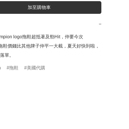
加至購物車
−
mpion logo拖鞋超抵著及勁Hit，仲要今次
ion拖鞋價錢比其他牌子仲平一大截，夏天好快到啦，
落單。
n
拖鞋
美國代購