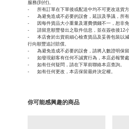
服務(到付)。
- 所有訂單在下單後或配送中均不可更改送貨
- 為避免造成不必要的誤會，延誤及爭議，所
- 因每件貨品大小重量及運費價錢不一，恕非
- 請留意順豐發出之取件信息，並在簽收後12
- 本店會於出貨前細心檢查貨品及妥善包裝以
行向順豐追討賠償。
- 為避免造成不必要的誤會，請將入數證明保
- 如發現顧客有任何不誠實行為，本店必報警
- 如有任何疑問，請在下單前聯絡本店查詢。
- 如有任何更改，本店保留最終決定權。
你可能感興趣的商品