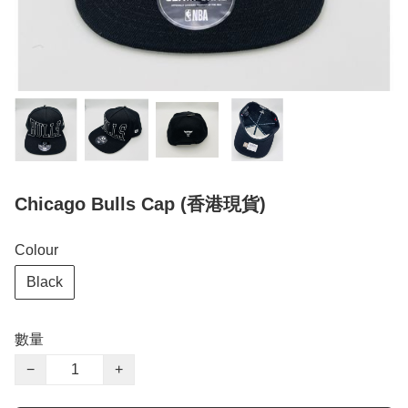
Chicago Bulls Cap (香港現貨)
Colour
Black
數量
−
+