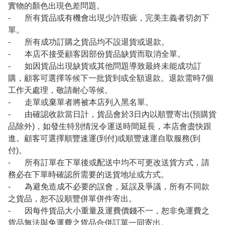
實物的顏色出現色差問題。
- 所有貨品或有機會出現少許瑕疵，完美主義者切勿下
單。
- 所有成功訂購之貨品均不設退貨或退款。
- 本店不接受顧客因部份貨品缺貨而取消全單。
- 如因貨品出現缺貨或其他問題導致最終未能成功訂
購，顧客可選擇等候下一批貨到或全額退款。退款需時7個
工作天處理，敬請耐心等候。
- 走單或棄單者將被本店列入黑名單。
- 由確認收款當日計，貨品會於3日內以順豐寄出(預購貨
品除外)，如發生特別情況令運送時間延長，本店會盡快跟
進。顧客可選擇順豐速運(到付)或順豐速運自取服務(到
付)。
- 所有訂單在下單後或配送中均不可更改送貨方式，請
務必在下單時確認所需要的送貨地址或方式。
- 為避免造成不必要的誤會，延誤及爭議，所有不同款
之貨品，恕不設順豐併單併件寄出。
- 因每件貨品大小重量及運費價錢不一，恕非免運費之
貨品無法與免運費之貨品合併訂單一同寄出。