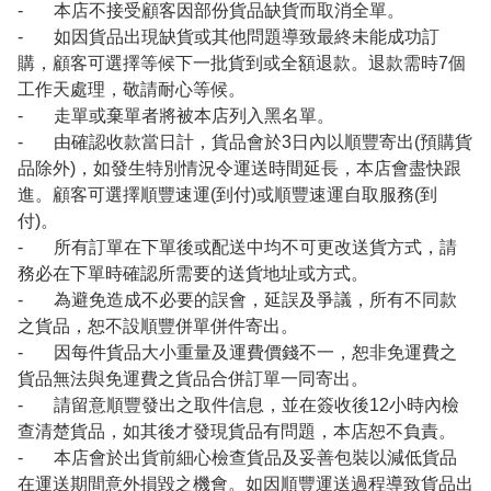
- 本店不接受顧客因部份貨品缺貨而取消全單。
- 如因貨品出現缺貨或其他問題導致最終未能成功訂
購，顧客可選擇等候下一批貨到或全額退款。退款需時7個
工作天處理，敬請耐心等候。
- 走單或棄單者將被本店列入黑名單。
- 由確認收款當日計，貨品會於3日內以順豐寄出(預購貨
品除外)，如發生特別情況令運送時間延長，本店會盡快跟
進。顧客可選擇順豐速運(到付)或順豐速運自取服務(到
付)。
- 所有訂單在下單後或配送中均不可更改送貨方式，請
務必在下單時確認所需要的送貨地址或方式。
- 為避免造成不必要的誤會，延誤及爭議，所有不同款
之貨品，恕不設順豐併單併件寄出。
- 因每件貨品大小重量及運費價錢不一，恕非免運費之
貨品無法與免運費之貨品合併訂單一同寄出。
- 請留意順豐發出之取件信息，並在簽收後12小時內檢
查清楚貨品，如其後才發現貨品有問題，本店恕不負責。
- 本店會於出貨前細心檢查貨品及妥善包裝以減低貨品
在運送期間意外損毀之機會。如因順豐運送過程導致貨品出