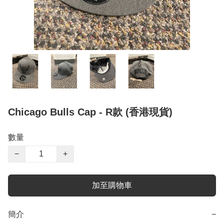
Chicago Bulls Cap - R款 (香港現貨)
數量
−
+
加至購物車
簡介
−