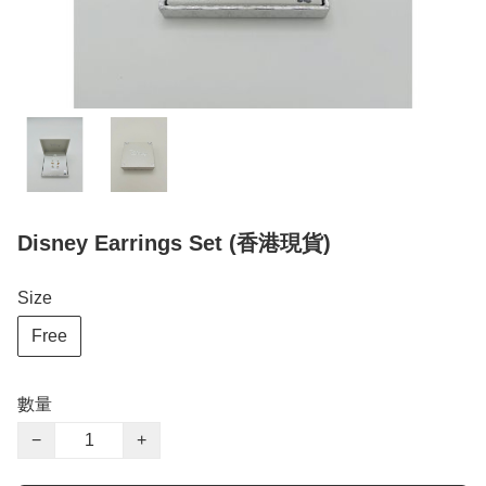
Disney Earrings Set (香港現貨)
Size
Free
數量
−
+