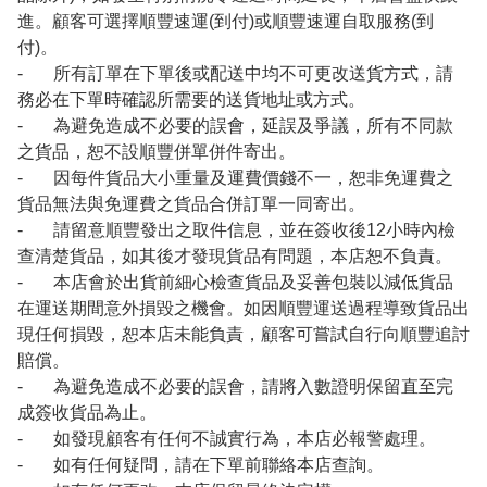
進。顧客可選擇順豐速運(到付)或順豐速運自取服務(到
付)。
- 所有訂單在下單後或配送中均不可更改送貨方式，請
務必在下單時確認所需要的送貨地址或方式。
- 為避免造成不必要的誤會，延誤及爭議，所有不同款
之貨品，恕不設順豐併單併件寄出。
- 因每件貨品大小重量及運費價錢不一，恕非免運費之
貨品無法與免運費之貨品合併訂單一同寄出。
- 請留意順豐發出之取件信息，並在簽收後12小時內檢
查清楚貨品，如其後才發現貨品有問題，本店恕不負責。
- 本店會於出貨前細心檢查貨品及妥善包裝以減低貨品
在運送期間意外損毀之機會。如因順豐運送過程導致貨品出
現任何損毀，恕本店未能負責，顧客可嘗試自行向順豐追討
賠償。
- 為避免造成不必要的誤會，請將入數證明保留直至完
成簽收貨品為止。
- 如發現顧客有任何不誠實行為，本店必報警處理。
- 如有任何疑問，請在下單前聯絡本店查詢。