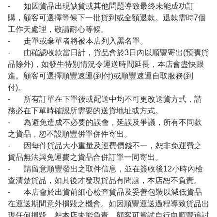
- 如因貨品出現缺貨或其他問題導致最終未能成功訂
購，顧客可選擇等候下一批貨到或全額退款。退款需時7個
工作天處理，敬請耐心等候。
- 走單或棄單者將被本店列入黑名單。
- 由確認收款當日計，貨品會於3日內以順豐寄出(預購貨
品除外)，如發生特別情況令運送時間延長，本店會盡快跟
進。顧客可選擇順豐速運(到付)或順豐速運自取服務(到
付)。
- 所有訂單在下單後或配送中均不可更改送貨方式，請
務必在下單時確認所需要的送貨地址或方式。
- 為避免造成不必要的誤會，延誤及爭議，所有不同款
之貨品，恕不設順豐併單併件寄出。
- 因每件貨品大小重量及運費價錢不一，恕非免運費之
貨品無法與免運費之貨品合併訂單一同寄出。
- 請留意順豐發出之取件信息，並在簽收後12小時內檢
查清楚貨品，如其後才發現貨品有問題，本店恕不負責。
- 本店會於出貨前細心檢查貨品及妥善包裝以減低貨品
在運送期間意外損毀之機會。如因順豐運送過程導致貨品出
現任何損毀，恕本店未能負責，顧客可嘗試自行向順豐追討