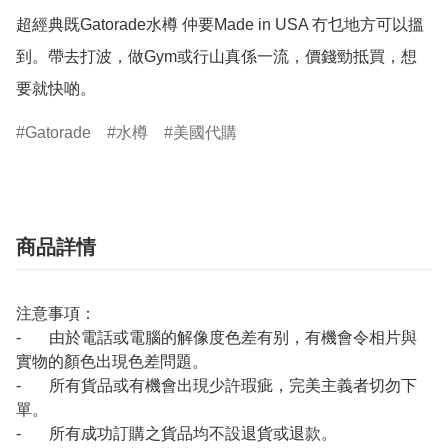
超經典既Gatorade水樽 仲要Made in USA 冇乜地方可以搵
到。帶去打波，做Gym或行山真係一流，價錢勁抵買，想
要就快啲。
Gatorade
水樽
美國代購
商品詳情
注意事項：
- 由於電話或電腦的解像度色差有别，有機會令相片與
實物的顏色出現色差問題。
- 所有貨品或有機會出現少許瑕疵，完美主義者切勿下
單。
- 所有成功訂購之貨品均不設退貨或退款。