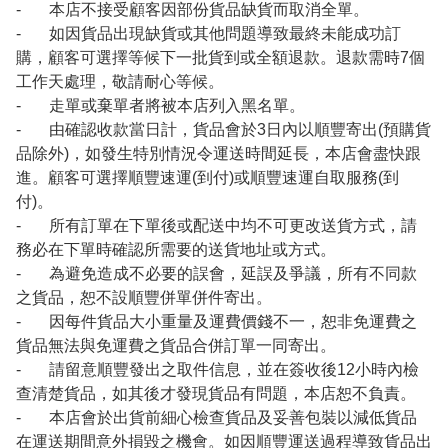
- 本店不接受顧客因部份貨品缺貨而取消全單。
- 如因貨品出現缺貨或其他問題導致最終未能成功訂
購，顧客可選擇等候下一批貨到或全額退款。退款需時7個
工作天處理，敬請耐心等候。
- 走單或棄單者將被本店列入黑名單。
- 由確認收款當日計，貨品會於3日內以順豐寄出(預購貨
品除外)，如發生特別情況令運送時間延長，本店會盡快跟
進。顧客可選擇順豐速運(到付)或順豐速運自取服務(到
付)。
- 所有訂單在下單後或配送中均不可更改送貨方式，請
務必在下單時確認所需要的送貨地址或方式。
- 為避免造成不必要的誤會，延誤及爭議，所有不同款
之貨品，恕不設順豐併單併件寄出。
- 因每件貨品大小重量及運費價錢不一，恕非免運費之
貨品無法與免運費之貨品合併訂單一同寄出。
- 請留意順豐發出之取件信息，並在簽收後12小時內檢
查清楚貨品，如其後才發現貨品有問題，本店恕不負責。
- 本店會於出貨前細心檢查貨品及妥善包裝以減低貨品
在運送期間意外損毀之機會。如因順豐運送過程導致貨品出