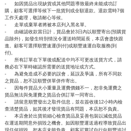
- 如因貨品出現缺貨或其他問題導致最終未能成功訂
購，顧客可選擇等候下一批貨到或全額退款。退款需時7個
工作天處理，敬請耐心等候。
- 走單或棄單者將被本店列入黑名單。
- 由確認收款當日計，貨品會於3日內以順豐寄出(預購貨
品除外)，如發生特別情況令運送時間延長，本店會盡快跟
進。顧客可選擇順豐速運(到付)或順豐速運自取服務(到
付)。
- 所有訂單在下單後或配送中均不可更改送貨方式，請
務必在下單時確認所需要的送貨地址或方式。
- 為避免造成不必要的誤會，延誤及爭議，所有不同款
之貨品，恕不設順豐併單併件寄出。
- 因每件貨品大小重量及運費價錢不一，恕非免運費之
貨品無法與免運費之貨品合併訂單一同寄出。
- 請留意順豐發出之取件信息，並在簽收後12小時內檢
查清楚貨品，如其後才發現貨品有問題，本店恕不負責。
- 本店會於出貨前細心檢查貨品及妥善包裝以減低貨品
在運送期間意外損毀之機會。如因順豐運送過程導致貨品出
現任何損毀，恕本店未能負責，顧客可嘗試自行向順豐追討