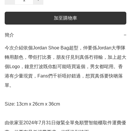
加至購物車
簡介
−
今次介紹依個Jordan Shoe Bag超型，仲要係Jordan大學隊
轉用顏色，帶佢打比賽，朋友仔見到真係冇得輸，加上超大
個Logo，鐘意打波既你點可能唔買返個，男女都啱用。香
港有少量現貨，Fans們千祈唔好錯過，想買真係要快啲落
單。

Size: 13cm x 26cm x 36cm

由依家至2024年7月31日做緊全單免順豐智能櫃取件運費優