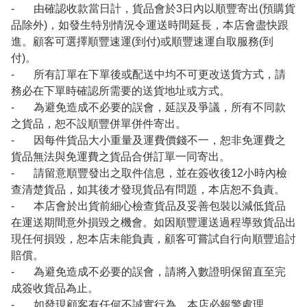
- 由確認收款當日計，貨品會於3日內以順豐寄出(預購貨
品除外)，如發生特別情況令運送時間延長，本店會盡快跟
進。顧客可選擇順豐速運(到付)或順豐速運自取服務(到
付)。
- 所有訂單在下單後或配送中均不可更改送貨方式，請
務必在下單時確認所需要的送貨地址或方式。
- 為避免造成不必要的誤會，延誤及爭議，所有不同款
之貨品，恕不設順豐併單併件寄出。
- 因每件貨品大小重量及運費價錢不一，恕非免運費之
貨品無法與免運費之貨品合併訂單一同寄出。
- 請留意順豐發出之取件信息，並在簽收後12小時內檢
查清楚貨品，如其後才發現貨品有問題，本店恕不負責。
- 本店會於出貨前細心檢查貨品及妥善包裝以減低貨品
在運送期間意外損毀之機會。如因順豐運送過程導致貨品出
現任何損毀，恕本店未能負責，顧客可嘗試自行向順豐追討
賠償。
- 為避免造成不必要的誤會，請將入數證明保留直至完
成簽收貨品為止。
- 如發現顧客有任何不誠實行為，本店必報警處理。