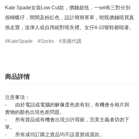
Kate Spade女裝Low Cut款，價錢超抵，一set有三對分別
係蝴蝶仔，間間及粉紅色，設計簡簡單單，咁既價錢唔買真
係走寶，送俾人或自用絕對唔失禮。女仔4-10號鞋都啱著。
KateSpade
Socks
美國代購
商品詳情
注意事項：
- 由於電話或電腦的解像度色差有别，有機會令相片與
實物的顏色出現色差問題。
- 所有貨品或有機會出現少許瑕疵，完美主義者切勿下
單。
- 所有成功訂購之貨品均不設退貨或退款。