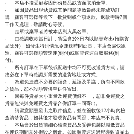
- 本店不接受顧客因部份貨品缺貨而取消全單。
- 如因貨品出現缺貨或其他問題導致最終未能成功訂
購，顧客可選擇等候下一批貨到或全額退款。退款需時7個
工作天處理，敬請耐心等候。
- 走單或棄單者將被本店列入黑名單。
- 由確認收款當日計，貨品會於3日內以順豐寄出(預購貨
品除外)，如發生特別情況令運送時間延長，本店會盡快跟
進。顧客可選擇順豐速運(到付)或順豐速運自取服務(到
付)。
- 所有訂單在下單後或配送中均不可更改送貨方式，請
務必在下單時確認所需要的送貨地址或方式。
- 為避免造成不必要的誤會，延誤及爭議，所有不同款
之貨品，恕不設順豐併單併件寄出。
- 因每件貨品大小重量及運費價錢不一，恕非免運費之
貨品無法與免運費之貨品合併訂單一同寄出。
- 請留意順豐發出之取件信息，並在簽收後12小時內檢
查清楚貨品，如其後才發現貨品有問題，本店恕不負責。
- 本店會於出貨前細心檢查貨品及妥善包裝以減低貨品
在運送期間意外損毀之機會。如因順豐運送過程導致貨品出