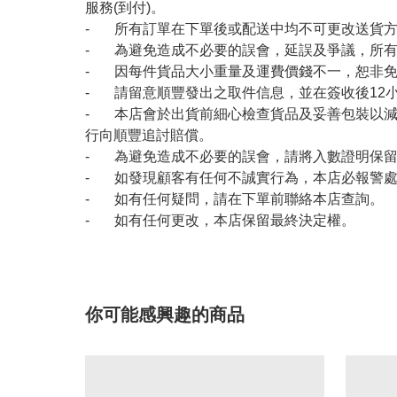
服務(到付)。
- 所有訂單在下單後或配送中均不可更改送貨
- 為避免造成不必要的誤會，延誤及爭議，所
- 因每件貨品大小重量及運費價錢不一，恕非
- 請留意順豐發出之取件信息，並在簽收後12
- 本店會於出貨前細心檢查貨品及妥善包裝以
行向順豐追討賠償。
- 為避免造成不必要的誤會，請將入數證明保
- 如發現顧客有任何不誠實行為，本店必報警
- 如有任何疑問，請在下單前聯絡本店查詢。
- 如有任何更改，本店保留最終決定權。
你可能感興趣的商品