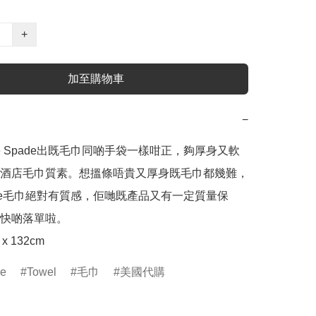
+
加至購物車
−
te Spade出既毛巾同啲手袋一樣咁正，夠厚身又軟
酒店毛巾質素。想搵條唔貴又厚身既毛巾都幾難，
Spade毛巾絕對有質感，佢哋既產品又有一定質量保
快啲落單啦。 

 x 132cm
de
Towel
毛巾
美國代購