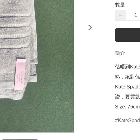
數量
−
簡介
估唔到Ka
熟，絕對係
Kate 
證，要買就
Size: 76cm
KateSpa