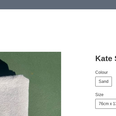
Kate
Colour
Sand
Size
76cm x 