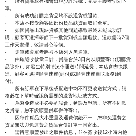
- 所有貨品或有機會出現少許瑕疵，完美主義者切勿下
單。
- 所有成功訂購之貨品均不設退貨或退款。
- 本店不接受顧客因部份貨品缺貨而取消全單。
- 如因貨品出現缺貨或其他問題導致最終未能成功訂
購，顧客可選擇等候下一批貨到或全額退款。退款需時7個
工作天處理，敬請耐心等候。
- 走單或棄單者將被本店列入黑名單。
- 由確認收款當日計，貨品會於3日內以順豐寄出(預購貨
品除外)，如發生特別情況令運送時間延長，本店會盡快跟
進。顧客可選擇順豐速運(到付)或順豐速運自取服務(到
付)。
- 所有訂單在下單後或配送中均不可更改送貨方式，請
務必在下單時確認所需要的送貨地址或方式。
- 為避免造成不必要的誤會，延誤及爭議，所有不同款
之貨品，恕不設順豐併單併件寄出。
- 因每件貨品大小重量及運費價錢不一，恕非免運費之
貨品無法與免運費之貨品合併訂單一同寄出。
- 請留意順豐發出之取件信息，並在簽收後12小時內檢