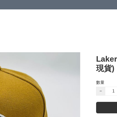
Lake
現貨)
數量
−