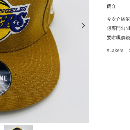
簡介
今次介紹依頂L
係專門出N
要咁嘅價錢
Lakers