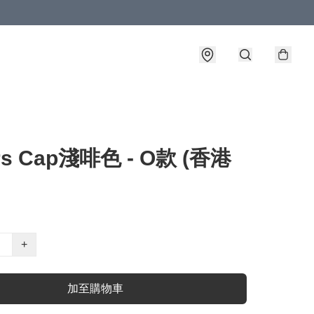
rs Cap淺啡色 - O款 (香港
+
加至購物車