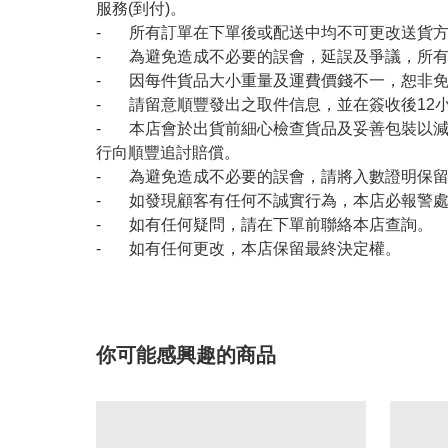
服務(到付)。
- 所有訂單在下單後或配送中均不可更改送貨
- 為避免造成不必要的誤會，延誤及爭議，所
- 因每件貨品大小重量及運費價錢不一，恕非
- 請留意順豐發出之取件信息，並在簽收後12
- 本店會於出貨前細心檢查貨品及妥善包裝以
行向順豐追討賠償。
- 為避免造成不必要的誤會，請將入數證明保
- 如發現顧客有任何不誠實行為，本店必報警
- 如有任何疑問，請在下單前聯絡本店查詢。
- 如有任何更改，本店保留最終決定權。
你可能感興趣的商品