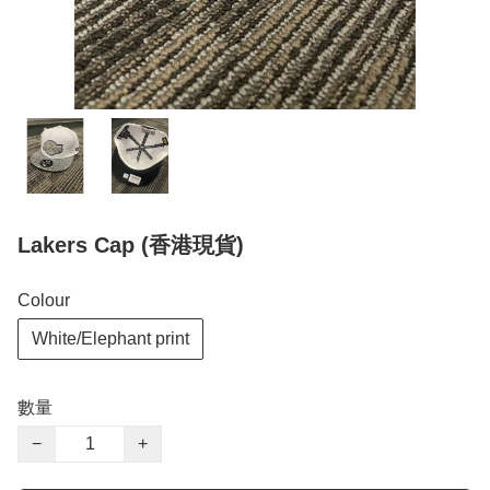
Lakers Cap (香港現貨)
Colour
White/Elephant print
數量
−
+