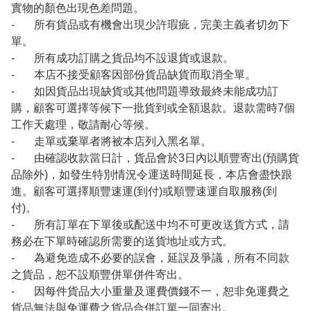
實物的顏色出現色差問題。
- 所有貨品或有機會出現少許瑕疵，完美主義者切勿下
單。
- 所有成功訂購之貨品均不設退貨或退款。
- 本店不接受顧客因部份貨品缺貨而取消全單。
- 如因貨品出現缺貨或其他問題導致最終未能成功訂
購，顧客可選擇等候下一批貨到或全額退款。退款需時7個
工作天處理，敬請耐心等候。
- 走單或棄單者將被本店列入黑名單。
- 由確認收款當日計，貨品會於3日內以順豐寄出(預購貨
品除外)，如發生特別情況令運送時間延長，本店會盡快跟
進。顧客可選擇順豐速運(到付)或順豐速運自取服務(到
付)。
- 所有訂單在下單後或配送中均不可更改送貨方式，請
務必在下單時確認所需要的送貨地址或方式。
- 為避免造成不必要的誤會，延誤及爭議，所有不同款
之貨品，恕不設順豐併單併件寄出。
- 因每件貨品大小重量及運費價錢不一，恕非免運費之
貨品無法與免運費之貨品合併訂單一同寄出。