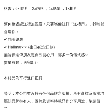
格數：6x 咭片，2x內格 ，1x紙幣 ，1x相片

幫你整靚靚送禮無難度！只要喺備註打「送禮用」，我哋就
會送你：

✔ 精美紙袋

✔ Hallmark卡 (生日/紀念日款)

無論係送俾朋友定自己開心用，都多一份儀式感✨

數量有限，送完即止

本貨品為平行進口正貨

聲明：本公司並沒持有任何品牌之版權。所有商標及版權均
屬該品牌持有人，圖片及資料轉載只作分享用途，敬請留