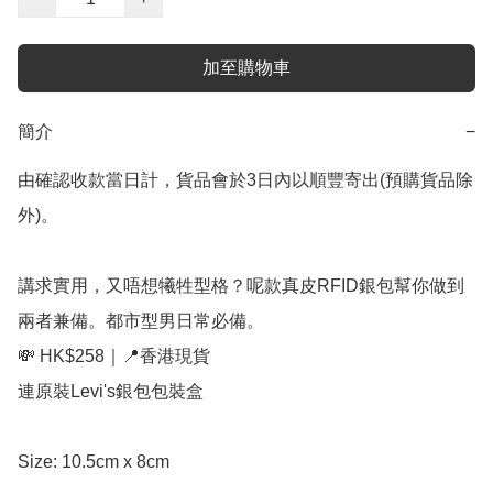
加至購物車
簡介
−
由確認收款當日計，貨品會於3日內以順豐寄出(預購貨品除
外)。

講求實用，又唔想犧牲型格？呢款真皮RFID銀包幫你做到
兩者兼備。都市型男日常必備。

💸 HK$258｜📍香港現貨

連原裝Levi's銀包包裝盒

Size: 10.5cm x 8cm
