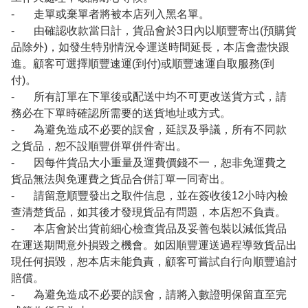
- 走單或棄單者將被本店列入黑名單。
- 由確認收款當日計，貨品會於3日內以順豐寄出(預購貨
品除外)，如發生特別情況令運送時間延長，本店會盡快跟
進。顧客可選擇順豐速運(到付)或順豐速運自取服務(到
付)。
- 所有訂單在下單後或配送中均不可更改送貨方式，請
務必在下單時確認所需要的送貨地址或方式。
- 為避免造成不必要的誤會，延誤及爭議，所有不同款
之貨品，恕不設順豐併單併件寄出。
- 因每件貨品大小重量及運費價錢不一，恕非免運費之
貨品無法與免運費之貨品合併訂單一同寄出。
- 請留意順豐發出之取件信息，並在簽收後12小時內檢
查清楚貨品，如其後才發現貨品有問題，本店恕不負責。
- 本店會於出貨前細心檢查貨品及妥善包裝以減低貨品
在運送期間意外損毀之機會。如因順豐運送過程導致貨品出
現任何損毀，恕本店未能負責，顧客可嘗試自行向順豐追討
賠償。
- 為避免造成不必要的誤會，請將入數證明保留直至完