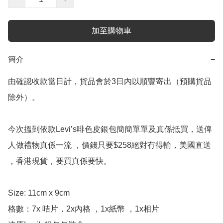
加至購物車
簡介
−
由確認收款當日計，貨品會於3日內以順豐寄出（預購貨品
除外）。

今次搵到依款Levi’s啡色皮銀包簡簡單單及真係抵買，送俾
人做禮物真係一流 ，價錢只要$258絕對冇得輸，美國直送 
，香港現貨，要買真係要快。

Size: 11cm x 9cm

格數：7x 咭片，2x內格 ，1x紙幣 ，1x相片
