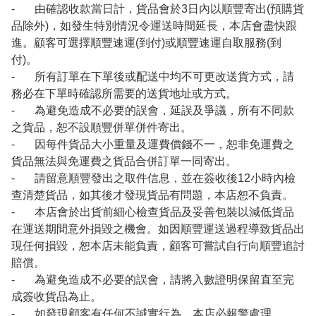
- 由確認收款當日計，貨品會於3日內以順豐寄出(預購貨
品除外)，如發生特別情況令運送時間延長，本店會盡快跟
進。顧客可選擇順豐速運(到付)或順豐速運自取服務(到
付)。
- 所有訂單在下單後或配送中均不可更改送貨方式，請
務必在下單時確認所需要的送貨地址或方式。
- 為避免造成不必要的誤會，延誤及爭議，所有不同款
之貨品，恕不設順豐併單併件寄出。
- 因每件貨品大小重量及運費價錢不一，恕非免運費之
貨品無法與免運費之貨品合併訂單一同寄出。
- 請留意順豐發出之取件信息，並在簽收後12小時內檢
查清楚貨品，如其後才發現貨品有問題，本店恕不負責。
- 本店會於出貨前細心檢查貨品及妥善包裝以減低貨品
在運送期間意外損毀之機會。如因順豐運送過程導致貨品出
現任何損毀，恕本店未能負責，顧客可嘗試自行向順豐追討
賠償。
- 為避免造成不必要的誤會，請將入數證明保留直至完
成簽收貨品為止。
- 如發現顧客有任何不誠實行為，本店必報警處理。