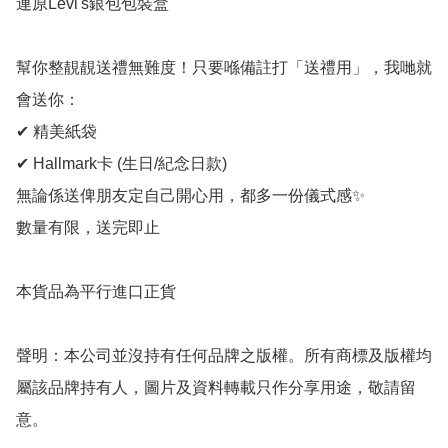
連原Levi's銀包包裝盒

幫你整靚靚送禮無難度！只要喺備註打「送禮用」，我哋就
會送你：

✔ 精美紙袋

✔ Hallmark卡 (生日/紀念日款)

無論係送俾朋友定自己開心用，都多一份儀式感✨

數量有限，送完即止

本貨品為平行進口正貨

聲明：本公司並沒持有任何品牌之版權。所有商標及版權均
屬該品牌持有人，圖片及資料轉載只作分享用途，敬請留
意。