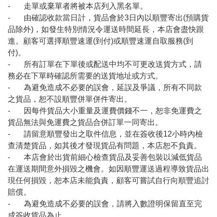
- 走單或棄單者將被本店列入黑名單。
- 由確認收款當日計，貨品會於3日內以順豐寄出(預購貨
品除外)，如發生特別情況令運送時間延長，本店會盡快跟
進。顧客可選擇順豐速運(到付)或順豐速運自取服務(到
付)。
- 所有訂單在下單後或配送中均不可更改送貨方式，請
務必在下單時確認所需要的送貨地址或方式。
- 為避免造成不必要的誤會，延誤及爭議，所有不同款
之貨品，恕不設順豐併單併件寄出。
- 因每件貨品大小重量及運費價錢不一，恕非免運費之
貨品無法與免運費之貨品合併訂單一同寄出。
- 請留意順豐發出之取件信息，並在簽收後12小時內檢
查清楚貨品，如其後才發現貨品有問題，本店恕不負責。
- 本店會於出貨前細心檢查貨品及妥善包裝以減低貨品
在運送期間意外損毀之機會。如因順豐運送過程導致貨品出
現任何損毀，恕本店未能負責，顧客可嘗試自行向順豐追討
賠償。
- 為避免造成不必要的誤會，請將入數證明保留直至完
成簽收貨品為止。