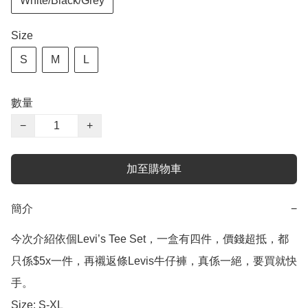
White/Black/Grey
Size
S
M
L
數量
−
+
加至購物車
簡介
−
今次介紹依個Levi’s Tee Set，一盒有四件，價錢超抵，都
只係$5x一件，再襯返條Levis牛仔褲，真係一絕，要買就快
手。

Size: S-XL