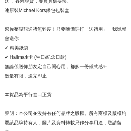
送 ，香港現貨，要買真係要快。

連原裝Michael Kors銀包包裝盒

幫你整靚靚送禮無難度！只要喺備註打「送禮用」，我哋就
會送你：

✔ 精美紙袋

✔ Hallmark卡 (生日/紀念日款)

無論係送俾朋友定自己開心用，都多一份儀式感✨

數量有限，送完即止

本貨品為平行進口正貨

聲明：本公司並沒持有任何品牌之版權。所有商標及版權均
屬該品牌持有人，圖片及資料轉載只作分享用途，敬請留