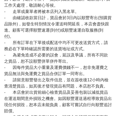
工作天處理，敬請耐心等候。
- 走單或棄單者將被本店列入黑名單。
- 由確認收款當日計，貨品會於3日內以順豐寄出(預購貨
品除外)，如發生特別情況令運送時間延長，本店會盡快跟
進。顧客可選擇順豐速運(到付)或順豐速運自取服務(到
付)。
- 所有訂單在下單後或配送中均不可更改送貨方式，請
務必在下單時確認所需要的送貨地址或方式。
- 為避免造成不必要的誤會，延誤及爭議，所有不同款
之貨品，恕不設順豐併單併件寄出。
- 因每件貨品大小重量及運費價錢不一，恕非免運費之
貨品無法與免運費之貨品合併訂單一同寄出。
- 請留意順豐發出之取件信息，並在簽收後12小時內檢
查清楚貨品，如其後才發現貨品有問題，本店恕不負責。
- 本店會於出貨前細心檢查貨品及妥善包裝以減低貨品
在運送期間意外損毀之機會。如因順豐運送過程導致貨品出
現任何損毀，恕本店未能負責，顧客可嘗試自行向順豐追討
賠償。