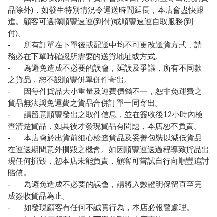
品除外)，如發生特別情況令運送時間延長，本店會盡快跟
進。顧客可選擇順豐速運(到付)或順豐速運自取服務(到
付)。
- 所有訂單在下單後或配送中均不可更改送貨方式，請
務必在下單時確認所需要的送貨地址或方式。
- 為避免造成不必要的誤會，延誤及爭議，所有不同款
之貨品，恕不設順豐併單併件寄出。
- 因每件貨品大小重量及運費價錢不一，恕非免運費之
貨品無法與免運費之貨品合併訂單一同寄出。
- 請留意順豐發出之取件信息，並在簽收後12小時內檢
查清楚貨品，如其後才發現貨品有問題，本店恕不負責。
- 本店會於出貨前細心檢查貨品及妥善包裝以減低貨品
在運送期間意外損毀之機會。如因順豐運送過程導致貨品出
現任何損毀，恕本店未能負責，顧客可嘗試自行向順豐追討
賠償。
- 為避免造成不必要的誤會，請將入數證明保留直至完
成簽收貨品為止。
- 如發現顧客有任何不誠實行為，本店必報警處理。