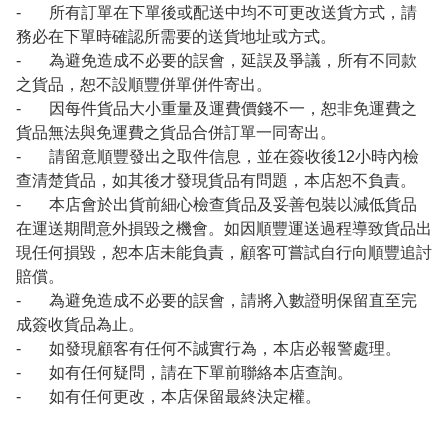
- 所有訂單在下單後或配送中均不可更改送貨方式，請
務必在下單時確認所需要的送貨地址或方式。
- 為避免造成不必要的誤會，延誤及爭議，所有不同款
之貨品，恕不設順豐併單併件寄出。
- 因每件貨品大小重量及運費價錢不一，恕非免運費之
貨品無法與免運費之貨品合併訂單一同寄出。
- 請留意順豐發出之取件信息，並在簽收後12小時內檢
查清楚貨品，如其後才發現貨品有問題，本店恕不負責。
- 本店會於出貨前細心檢查貨品及妥善包裝以減低貨品
在運送期間意外損毀之機會。如因順豐運送過程導致貨品出
現任何損毀，恕本店未能負責，顧客可嘗試自行向順豐追討
賠償。
- 為避免造成不必要的誤會，請將入數證明保留直至完
成簽收貨品為止。
- 如發現顧客有任何不誠實行為，本店必報警處理。
- 如有任何疑問，請在下單前聯絡本店查詢。
- 如有任何更改，本店保留最終決定權。