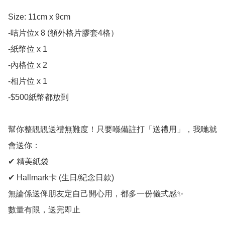
Size: 11cm x 9cm

-咭片位x 8 (頟外格片膠套4格）

-紙幣位 x 1

-內格位 x 2

-相片位 x 1

-$500紙幣都放到

幫你整靚靚送禮無難度！只要喺備註打「送禮用」，我哋就
會送你：

✔ 精美紙袋

✔ Hallmark卡 (生日/紀念日款)

無論係送俾朋友定自己開心用，都多一份儀式感✨

數量有限，送完即止
