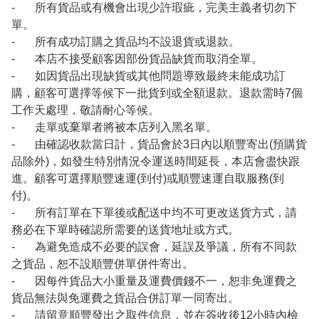
- 所有貨品或有機會出現少許瑕疵，完美主義者切勿下
單。
- 所有成功訂購之貨品均不設退貨或退款。
- 本店不接受顧客因部份貨品缺貨而取消全單。
- 如因貨品出現缺貨或其他問題導致最終未能成功訂
購，顧客可選擇等候下一批貨到或全額退款。退款需時7個
工作天處理，敬請耐心等候。
- 走單或棄單者將被本店列入黑名單。
- 由確認收款當日計，貨品會於3日內以順豐寄出(預購貨
品除外)，如發生特別情況令運送時間延長，本店會盡快跟
進。顧客可選擇順豐速運(到付)或順豐速運自取服務(到
付)。
- 所有訂單在下單後或配送中均不可更改送貨方式，請
務必在下單時確認所需要的送貨地址或方式。
- 為避免造成不必要的誤會，延誤及爭議，所有不同款
之貨品，恕不設順豐併單併件寄出。
- 因每件貨品大小重量及運費價錢不一，恕非免運費之
貨品無法與免運費之貨品合併訂單一同寄出。
- 請留意順豐發出之取件信息，並在簽收後12小時內檢