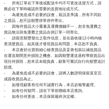
- 所有訂單在下單後或配送中均不可更改送貨方式，請
務必在下單時確認所需要的送貨地址或方式。
- 為避免造成不必要的誤會，延誤及爭議，所有不同款
之貨品，恕不設順豐併單併件寄出。
- 因每件貨品大小重量及運費價錢不一，恕非免運費之
貨品無法與免運費之貨品合併訂單一同寄出。
- 請留意順豐發出之取件信息，並在簽收後12小時內檢
查清楚貨品，如其後才發現貨品有問題，本店恕不負責。
- 本店會於出貨前細心檢查貨品及妥善包裝以減低貨品
在運送期間意外損毀之機會。如因順豐運送過程導致貨品出
現任何損毀，恕本店未能負責，顧客可嘗試自行向順豐追討
賠償。
- 為避免造成不必要的誤會，請將入數證明保留直至完
成簽收貨品為止。
- 如發現顧客有任何不誠實行為，本店必報警處理。
- 如有任何疑問，請在下單前聯絡本店查詢。
- 如有任何更改，本店保留最終決定權。