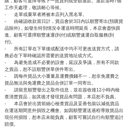
購，顧客可選擇等候下一批貨到或全額退款。退款需時7個
工作天處理，敬請耐心等候。
- 走單或棄單者將被本店列入黑名單。
- 由確認收款當日計，貨品會於3日內以順豐寄出(預購貨
品除外)，如發生特別情況令運送時間延長，本店會盡快跟
進。顧客可選擇順豐速運(到付)或順豐速運自取服務(到
付)。
- 所有訂單在下單後或配送中均不可更改送貨方式，請
務必在下單時確認所需要的送貨地址或方式。
- 為避免造成不必要的誤會，延誤及爭議，所有不同款
之貨品，恕不設順豐併單併件寄出。
- 因每件貨品大小重量及運費價錢不一，恕非免運費之
貨品無法與免運費之貨品合併訂單一同寄出。
- 請留意順豐發出之取件信息，並在簽收後12小時內檢
查清楚貨品，如其後才發現貨品有問題，本店恕不負責。
- 本店會於出貨前細心檢查貨品及妥善包裝以減低貨品
在運送期間意外損毀之機會。如因順豐運送過程導致貨品出
現任何損毀，恕本店未能負責，顧客可嘗試自行向順豐追討
賠償。