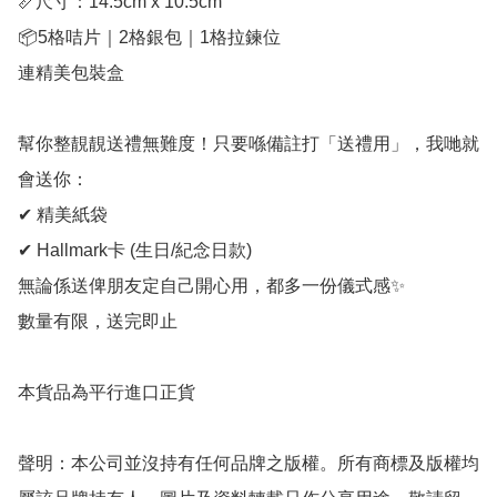
📏尺寸：14.5cm x 10.5cm

📦5格咭片｜2格銀包｜1格拉鍊位

連精美包裝盒

幫你整靚靚送禮無難度！只要喺備註打「送禮用」，我哋就
會送你：

✔ 精美紙袋

✔ Hallmark卡 (生日/紀念日款)

無論係送俾朋友定自己開心用，都多一份儀式感✨

數量有限，送完即止

本貨品為平行進口正貨

聲明：本公司並沒持有任何品牌之版權。所有商標及版權均