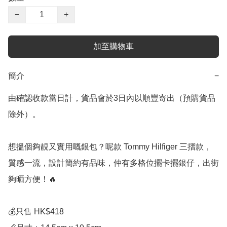
−
+
加至購物車
簡介
−
由確認收款當日計，貨品會於3日內以順豐寄出（預購貨品
除外）。

想搵個夠靚又實用嘅銀包？呢款 Tommy Hilfiger 三摺款，
質感一流，設計簡約有品味，仲有多格位擺卡擺銀仔，出街
夠晒方便！🔥

💰只售 HK$418
