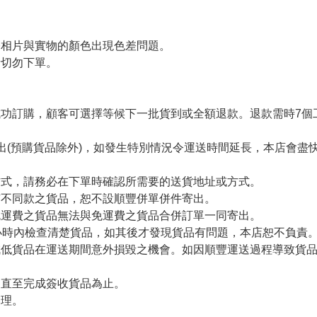
令相片與實物的顏色出現色差問題。
者切勿下單。
。
功訂購，顧客可選擇等候下一批貨到或全額退款。退款需時7個
出(預購貨品除外)，如發生特別情況令運送時間延長，本店會盡快
方式，請務必在下單時確認所需要的送貨地址或方式。
有不同款之貨品，恕不設順豐併單併件寄出。
免運費之貨品無法與免運費之貨品合併訂單一同寄出。
小時內檢查清楚貨品，如其後才發現貨品有問題，本店恕不負責
減低貨品在運送期間意外損毀之機會。如因順豐運送過程導致貨
留直至完成簽收貨品為止。
處理。