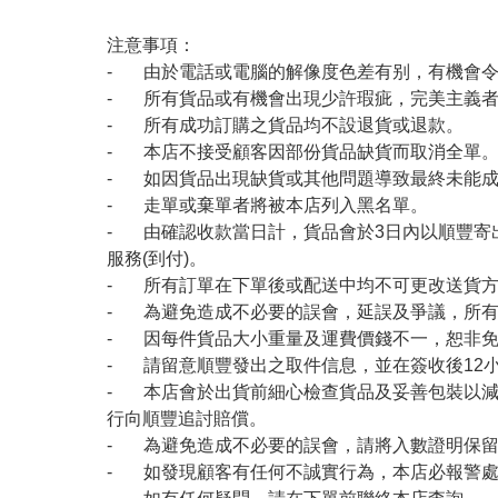
注意事項：
- 由於電話或電腦的解像度色差有别，有機會
- 所有貨品或有機會出現少許瑕疵，完美主義
- 所有成功訂購之貨品均不設退貨或退款。
- 本店不接受顧客因部份貨品缺貨而取消全單
- 如因貨品出現缺貨或其他問題導致最終未能成
- 走單或棄單者將被本店列入黑名單。
- 由確認收款當日計，貨品會於3日內以順豐寄
服務(到付)。
- 所有訂單在下單後或配送中均不可更改送貨
- 為避免造成不必要的誤會，延誤及爭議，所
- 因每件貨品大小重量及運費價錢不一，恕非
- 請留意順豐發出之取件信息，並在簽收後12
- 本店會於出貨前細心檢查貨品及妥善包裝以
行向順豐追討賠償。
- 為避免造成不必要的誤會，請將入數證明保
- 如發現顧客有任何不誠實行為，本店必報警