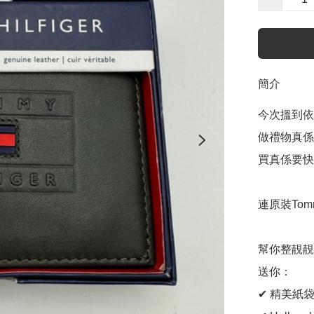
簡介
今次搵到依幾
做禮物真係
買真係要快
連原裝Tomm
幫你整靚靚
送你：

✔ 精美紙袋