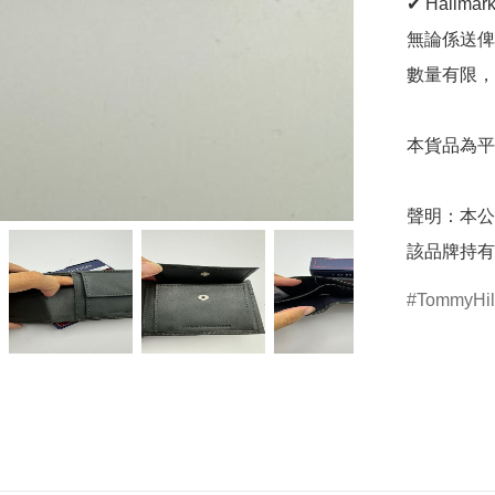
✔ Hallma
無論係送俾
數量有限，
本貨品為平
聲明：本公
該品牌持有
TommyHilf