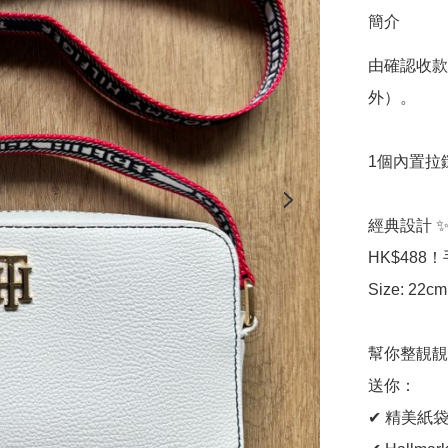
簡介
由確認收款
外）。

1個內置拉
經典設計 ✨
HK$488
Size: 22cm
幫你整靚靚
送你：

✔ 精美紙袋