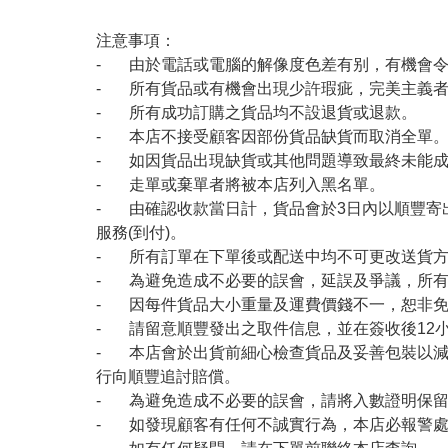
注意事項：
- 由於電話或電腦的解像度色差有别，有機會
- 所有貨品或有機會出現少許瑕疵，完美主義
- 所有成功訂購之貨品均不設退貨或退款。
- 本店不接受顧客因部份貨品缺貨而取消全單
- 如因貨品出現缺貨或其他問題導致最終未能成
- 走單或棄單者將被本店列入黑名單。
- 由確認收款當日計，貨品會於3日內以順豐寄
服務(到付)。
- 所有訂單在下單後或配送中均不可更改送貨
- 為避免造成不必要的誤會，延誤及爭議，所
- 因每件貨品大小重量及運費價錢不一，恕非
- 請留意順豐發出之取件信息，並在簽收後12
- 本店會於出貨前細心檢查貨品及妥善包裝以
行向順豐追討賠償。
- 為避免造成不必要的誤會，請將入數證明保
- 如發現顧客有任何不誠實行為，本店必報警