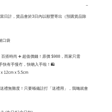
−
當日計，貨品會於3日內以順豐寄出（預購貨品除
鏈口袋

 百搭時尚 ➕ 超值價錢！原價 $988，而家只需 
！手快有手慢冇，快啲入手啦！🛍️  

 x 12cm x 5.5cm

送禮無難度！只要喺備註打「送禮用」，我哋就會

