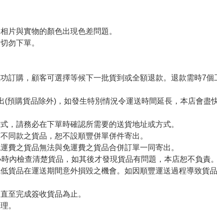
令相片與實物的顏色出現色差問題。
者切勿下單。
。
功訂購，顧客可選擇等候下一批貨到或全額退款。退款需時7個
出(預購貨品除外)，如發生特別情況令運送時間延長，本店會盡快
方式，請務必在下單時確認所需要的送貨地址或方式。
有不同款之貨品，恕不設順豐併單併件寄出。
免運費之貨品無法與免運費之貨品合併訂單一同寄出。
小時內檢查清楚貨品，如其後才發現貨品有問題，本店恕不負責
減低貨品在運送期間意外損毀之機會。如因順豐運送過程導致貨
留直至完成簽收貨品為止。
處理。