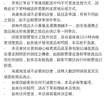
- 所有訂單在下單後或配送中均不可更改送貨方式，請
務必在下單時確認所需要的送貨地址或方式。
- 為避免造成不必要的誤會，延誤及爭議，所有不同款
之貨品，恕不設順豐併單併件寄出。
- 因每件貨品大小重量及運費價錢不一，恕非免運費之
貨品無法與免運費之貨品合併訂單一同寄出。
- 請留意順豐發出之取件信息，並在簽收後12小時內檢
查清楚貨品，如其後才發現貨品有問題，本店恕不負責。
- 本店會於出貨前細心檢查貨品及妥善包裝以減低貨品
在運送期間意外損毀之機會。如因順豐運送過程導致貨品出
現任何損毀，恕本店未能負責，顧客可嘗試自行向順豐追討
賠償。
- 為避免造成不必要的誤會，請將入數證明保留直至完
成簽收貨品為止。
- 如發現顧客有任何不誠實行為，本店必報警處理。
- 如有任何疑問，請在下單前聯絡本店查詢。
- 如有任何更改，本店保留最終決定權。